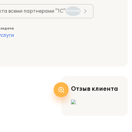
та всеми партнерами "1С"
575930
 задача
слуги
Отзыв клиента