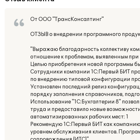
От ООО "ТрансКонсалтинг"
ОТЗЫВ о внедрении программного продук
"Выражаю благодарность коллективу ком
отношение к проблемам, выявленным при 
Целью приобретения новой программы был
Сотрудники компании 1С:Первый БИТ пр
по внедрению типовой конфигурации прог
Установлен последний релиз конфигурац
порядку заполнения справочников, подго
Использование "1С:Бухгалтерии 8" позво
труда и предоставило новые возможност
автоматизированных рабочих мест: 1
Рекомендую 1С:Первый БИТ как компанию
уровнем обслуживания клиентов. Програ
сопровождения (ИТС)".