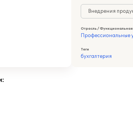
Внедрения продук
Отрасль / Функциональная
Профессиональные у
Теги
бухгалтерия
и: