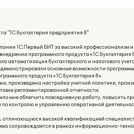
та "1С:Бухгалтерия предприятия 8"
пании 1С:Первый БИТ за высокий профессионализм и
внедрении программного продукта «1С:Бухгалтерия 8
а автоматизация бухгалтерского и налогового учета
одемонстрировали основные возможности программы
раммного продукта «1С:Бухгалтерия 8».
ии, произведена настройка учетной политики, произ
товке регламентированной отчетности.
лило мне облегчить повседневную работу, повысить п
и по контролю и управлению оперативной деятельнос
, отличающуюся высокой квалификацией специалист
мма сопровождается в рамках информационно-техно