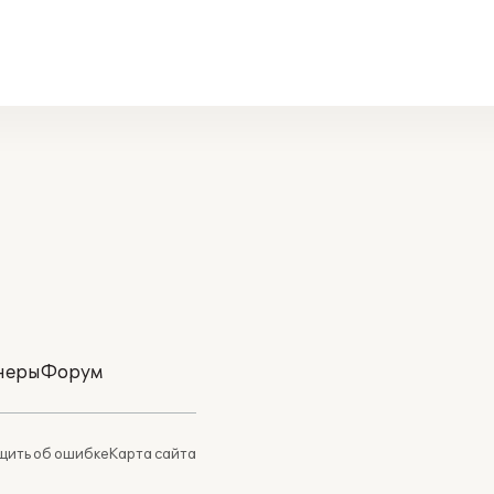
неры
Форум
ить об ошибке
Карта сайта