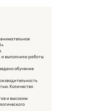
 внимательное
».
.
 и выполнили работы
ведено обучение
роизводительность
тью. Количество
ов и высоким
логического