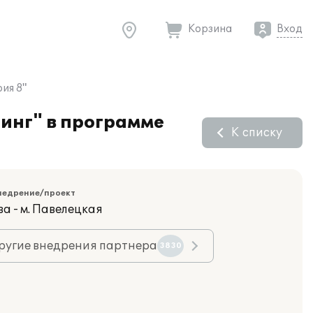
Корзина
Вход
ия 8"
инг" в программе
К списку
недрение/проект
а - м. Павелецкая
ругие внедрения партнера
3830