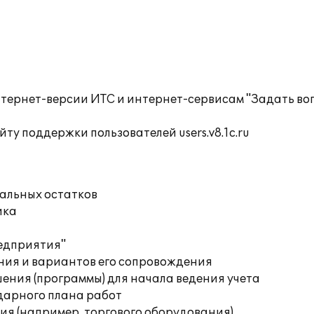
тернет-версии ИТС и интернет-сервисам "Задать воп
ту поддержки пользователей users.v8.1c.ru
чальных остатков
ика
редприятия"
ния и вариантов его сопровождения
ения (программы) для начала ведения учета
дарного плана работ
я (например, торгового оборудования)