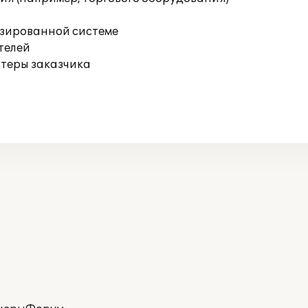
изированной системе
телей
ютеры заказчика