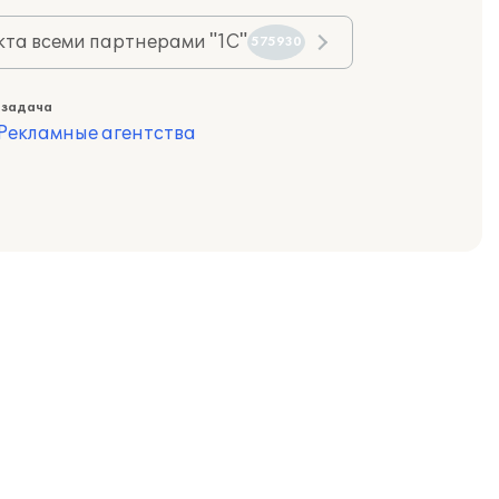
та всеми партнерами "1С"
575930
 задача
Рекламные агентства