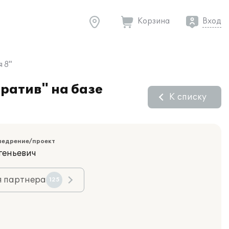
Корзина
Вход
 8"
ратив" на базе
К списку
недрение/проект
геньевич
я партнера
125