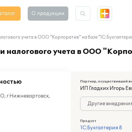
аталог
О продукции
логового учета в ООО "Корпоратив" на базе "1С:Бухгалтерия
и налогового учета в ООО "Корпо
нностью
Партнер, осуществивший в
ИП Гладких Игорь Ев
О, г Нижневартовск,
Другие внедрени
Продукт
1С:Бухгалтерия 8