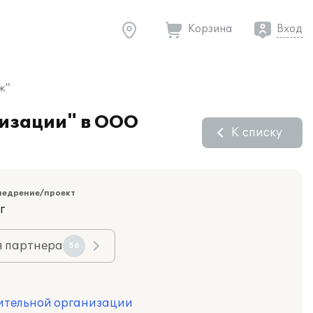
Корзина
Вход
ж"
низации" в ООО
К списку
недрение/проект
г
я партнера
56
оительной организации