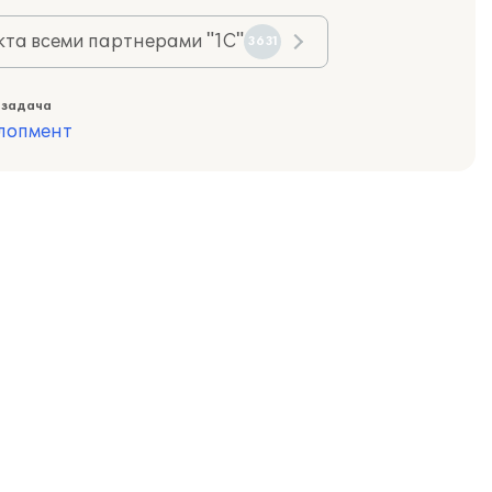
та всеми партнерами "1С"
3631
 задача
лопмент