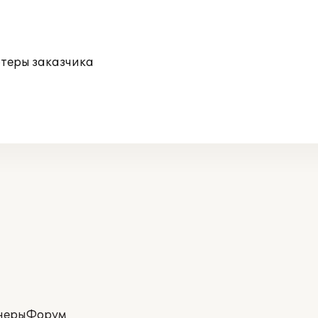
ютеры заказчика
неры
Форум