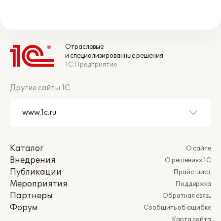
Отраслевые
и специализированные решения
1С:Предприятие
Другие сайты 1С
Каталог
О сайте
Внедрения
О решениях 1С
Публикации
Прайс-лист
Мероприятия
Поддержка
Партнеры
Обратная связь
Форум
Сообщить об ошибке
Карта сайта