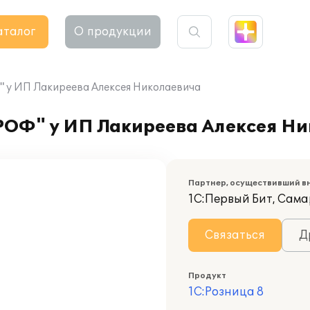
аталог
О продукции
" у ИП Лакиреева Алексея Николаевича
РОФ" у ИП Лакиреева Алексея Н
Партнер, осуществивший в
1С:Первый Бит, Сам
Связаться
Д
Продукт
1С:Розница 8