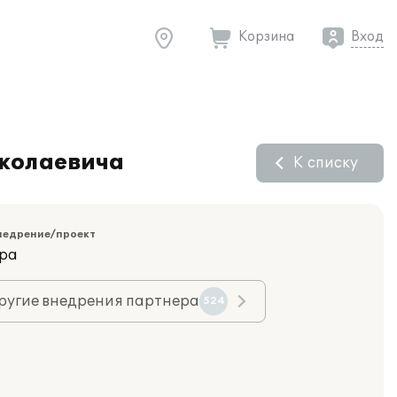
Корзина
Вход
иколаевича
К списку
недрение/проект
ара
ругие внедрения партнера
524