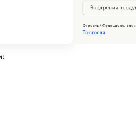
Внедрения продук
Отрасль / Функциональная
Торговля
и: