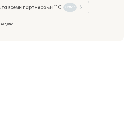
та всеми партнерами "1С"
79860
 задача