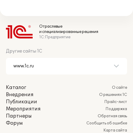
Отраслевые
и специализированные решения
1С:Предприятие
Другие сайты 1С
Каталог
О сайте
Внедрения
О решениях 1С
Публикации
Прайс-лист
Мероприятия
Поддержка
Партнеры
Обратная связь
Форум
Сообщить об ошибке
Карта сайта