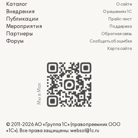
Каталог
О сайте
Внедрения
О решениях 1С
Публикации
Прайс-лист
Мероприятия
Поддержка
Партнеры
Обратная связь
Форум
Сообщить об ошибке
Карта сайта
Мы в Max
© 2011-2026 АО «Группа 1С» (правопреемник ООО
«1С»). Все права защищены.
websol@1c.ru