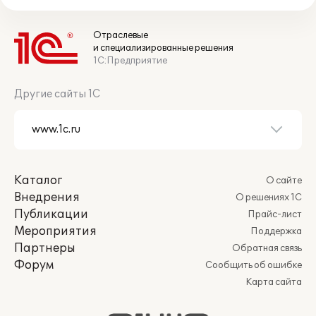
Отраслевые
и специализированные решения
1С:Предприятие
Другие сайты 1С
Каталог
О сайте
Внедрения
О решениях 1С
Публикации
Прайс-лист
Мероприятия
Поддержка
Партнеры
Обратная связь
Форум
Сообщить об ошибке
Карта сайта