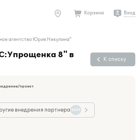
Корзина
Вход
мное агентство Юрия Никулина"
1С:Упрощенка 8" в
К списку
недрение/проект
ругие внедрения партнера
6001