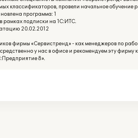
мых классификаторов, провели начальное обучение р
ановлена программа: 1
 рамках подписки на 1С:ИТС.
атацию 20.02.2012
ков фирмы «Сервистренд» - как менеджеров по работ
редственно у нас в офисе и рекомендуем эту фирму 
:Предприятие 8».