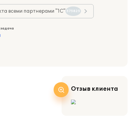
та всеми партнерами "1С"
575825
 задача
а
Отзыв клиента