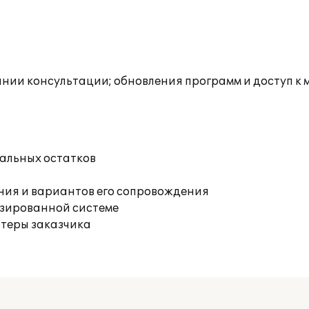
инии консультации; обновления программ и доступ к 
чальных остатков
ния и вариантов его сопровождения
изированной системе
ютеры заказчика