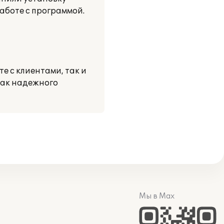
аботе с программой.
е с клиентами, так и
как надежного
Мы в Max