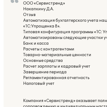
ООО «Сервистренд»
Накапкину Д.А.
Отзыв
Автоматизация бухгалтерского учета на
«1С:Упрощенка 8».
Типовая конфигурация программы «1С: У
Автоматизированы следующие участки уч
Банк и касса
Расчеты с контрагентами
Товарно-материальные ценности
Основные средства
Расчет зарплаты и кадровый учет
Завершение периода
Регламентированная отчетность
Налоговый учет
Компания «Сервистренд» оказывает полны
сопровождению и индивидуальным настр