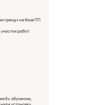
истренд» на базе ПП
участки работ:
е 8», обучению,
нили установку