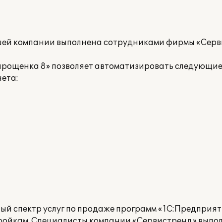
шей компании выполнена сотрудниками фирмы «Серв
прощенка 8» позволяет автоматизировать следующие 
ета:
й спектр услуг по продаже программ «1С:Предприяти
ойкам. Специалисты компании «Сервистренд» выпол