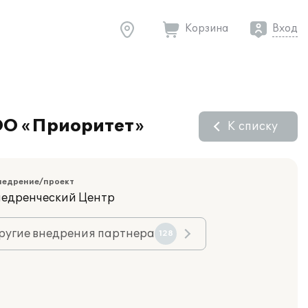
Корзина
Вход
ОО «Приоритет»
К списку
недрение/проект
недренческий Центр
ругие внедрения партнера
128