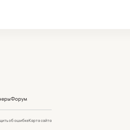
неры
Форум
ить об ошибке
Карта сайта