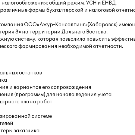
 налогообложения: общий режим, УСН и ЕНВД.
 различные формы бухгалтерской и налоговой отчетн
 компания ООО«Ажур-Консалтинг»(Хабаровск) имеющ
ерия 8» на территории Дальнего Востока.
ежную систему, которая позволила повысить эффектив
ического формирования необходимой отчетности.
чальных остатков
ика
ния и вариантов его сопровождения
ения (программы) для начала ведения учета
дарного плана работ
изированной системе
телей
ютеры заказчика