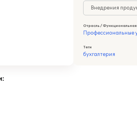
Внедрения продук
Отрасль / Функциональная
Профессиональные у
Теги
бухгалтерия
и: