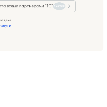
та всеми партнерами "1С"
575930
 задача
слуги