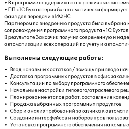
• В программе поддерживаются различные системы
• ПП «1С:Бухгалтерия 8» автоматически формирует
файл для передачи в ИФНС.
Партнером по внедрению продукта была выбрана
сопровождения программного продукта «1С:Бухгалт
В результате Заказчик получил современную и над
автоматизации всех операций по учету и автомат
Выполнены следующие работы:
Ввод начальных остатков / помощь при вводе на
Доставка программных продуктов в офис заказч
Консультации по выбору программного обеспече
Начальные настройки типового/отраслевого реш
Планирование этапов работ, составление кален
Продажа выбранных программных продуктов
Сбор и анализ требований заказчика к автомат
Создание интерфейсов и наборов прав пользова
Установка программного обеспечения на компь