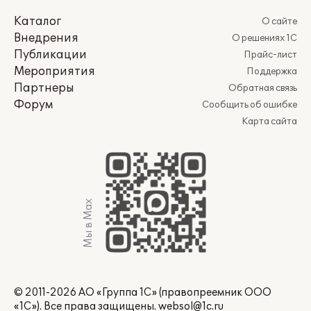
Каталог
О сайте
Внедрения
О решениях 1С
Публикации
Прайс-лист
Мероприятия
Поддержка
Партнеры
Обратная связь
Форум
Сообщить об ошибке
Карта сайта
Мы в Max
© 2011-2026 АО «Группа 1С» (правопреемник ООО
«1С»). Все права защищены.
websol@1c.ru