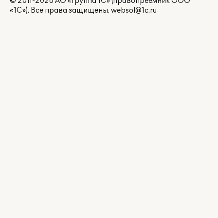
© 2011-2026 АО «Группа 1С» (правопреемник ООО
«1С»). Все права защищены.
websol@1c.ru