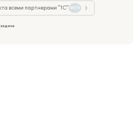
та всеми партнерами "1С"
18373
 задача