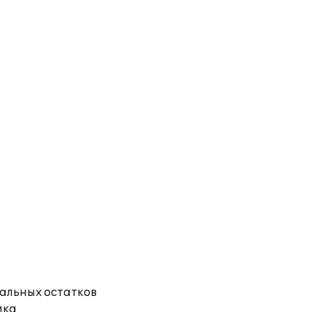
чальных остатков
ика