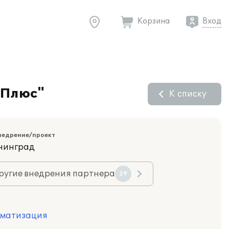
Корзина
Вход
-Плюс"
К списку
недрение/проект
ининград
ругие внедрения партнера
29
оматизация