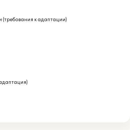
и (требования к адаптации)
(адаптация)