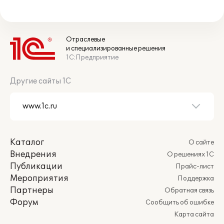
Отраслевые
и специализированные решения
1С:Предприятие
Другие сайты 1С
Каталог
О сайте
Внедрения
О решениях 1С
Публикации
Прайс-лист
Мероприятия
Поддержка
Партнеры
Обратная связь
Форум
Сообщить об ошибке
Карта сайта