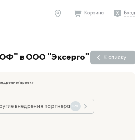
Корзина
Вход
РОФ" в ООО "Эксерго"
К списку
недрение/проект
ругие внедрения партнера
3751