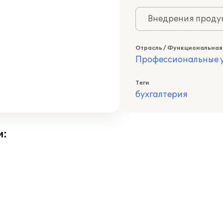
Внедрения продук
Отрасль / Функциональная
Профессиональные у
Теги
бухгалтерия
и: