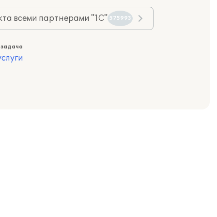
та всеми партнерами "1С"
575993
 задача
слуги