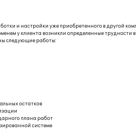
ботки и настройки уже приобретенного в другой ком
менем у клиента возникли определенные трудности в
ны следующие работы:
чальных остатков
изации
дарного плана работ
изированной системе