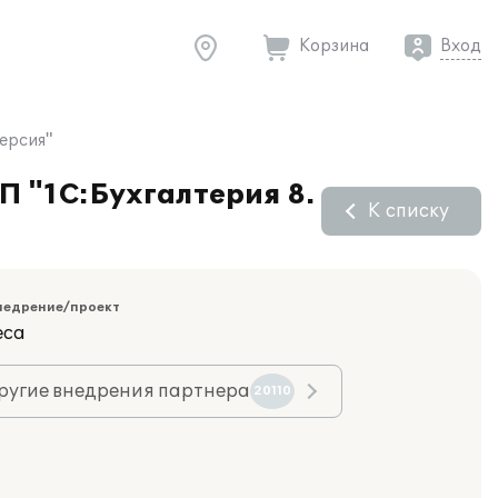
Корзина
Вход
ерсия"
 "1С:Бухгалтерия 8.
К списку
недрение/проект
еса
ругие внедрения партнера
20110