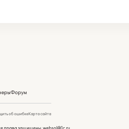
неры
Форум
ить об ошибке
Карта сайта
Все права защищены.
websol@1c.ru