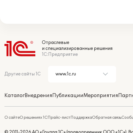
Отраслевые
и специализированные решения
1С:Предприятие
Другие сайты 1С
Каталог
Внедрения
Публикации
Мероприятия
Парт
О сайте
О решениях 1С
Прайс-лист
Поддержка
Обратная связь
Сообщ
© 2011-2026 АО «Группа 1С» (правопреемник ООО «1С»). 