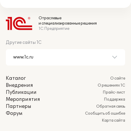
Отраслевые
и специализированные решения
1С:Предприятие
Другие сайты 1С
Каталог
О сайте
Внедрения
О решениях 1С
Публикации
Прайс-лист
Мероприятия
Поддержка
Партнеры
Обратная связь
Форум
Сообщить об ошибке
Карта сайта