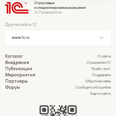
Отраслевые
и специализированные решения
1С:Предприятие
Другие сайты 1С
Каталог
О сайте
Внедрения
О решениях 1С
Публикации
Прайс-лист
Мероприятия
Поддержка
Партнеры
Обратная связь
Форум
Сообщить об ошибке
Карта сайта