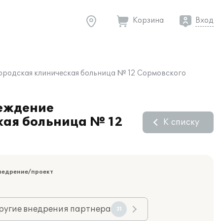
Корзина
Вход
ородская клиническая больница № 12 Сормовского
реждение
кая больница № 12
К списку
недрение/проект
ругие внедрения партнера
31