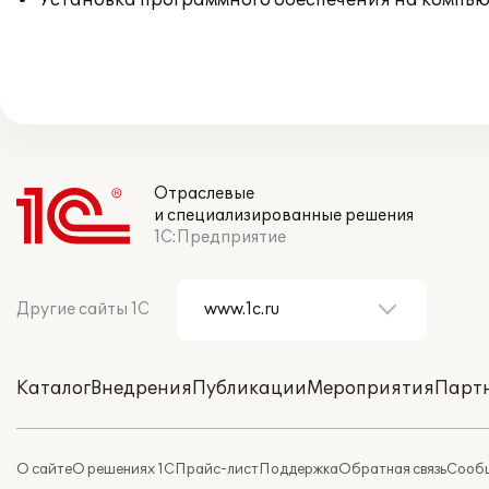
Установка программного обеспечения на компь
Отраслевые
и специализированные решения
1С:Предприятие
Другие сайты 1С
Каталог
Внедрения
Публикации
Мероприятия
Парт
О сайте
О решениях 1С
Прайс-лист
Поддержка
Обратная связь
Сообщ