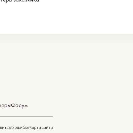
ютеры заказчика
неры
Форум
ить об ошибке
Карта сайта