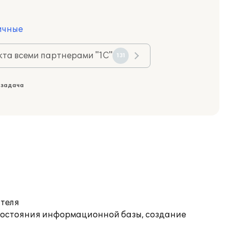
ичные
та всеми партнерами "1С"
131
 задача
ателя
состояния информационной базы, создание