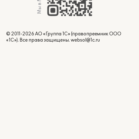
Мы в Max
© 2011-2026 АО «Группа 1С» (правопреемник ООО
«1С»). Все права защищены.
websol@1c.ru