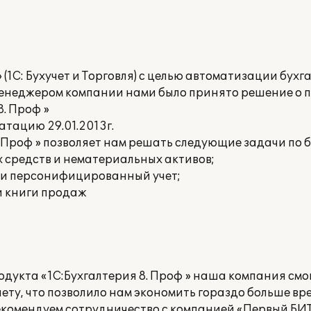
1С: Бухучет и Торговля) с целью автоматизации бухг
 менеджером компании нами было принято решение о
. Проф »
тацию 29.01.2013г.
 Проф » позволяет нам решать следующие задачи по б
х средств и нематериальных активов;
 и персонифицированный учет;
 и книги продаж
одукта «1С:Бухгалтерия 8. Проф » наша компания смо
чету, что позволило нам экономить гораздо больше в
комендуем сотрудничество с компанией «Первый БИТ» 