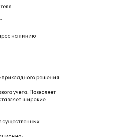
ателя
"
прос на линию
е прикладного решения
ого учета. Позволяет
ставляет широкие
з существенных
мационно-