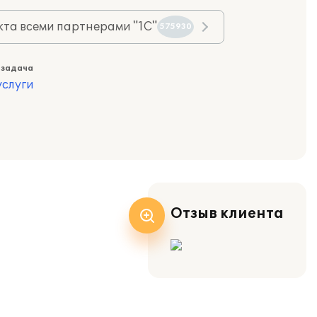
та всеми партнерами "1С"
575930
 задача
слуги
Отзыв клиента