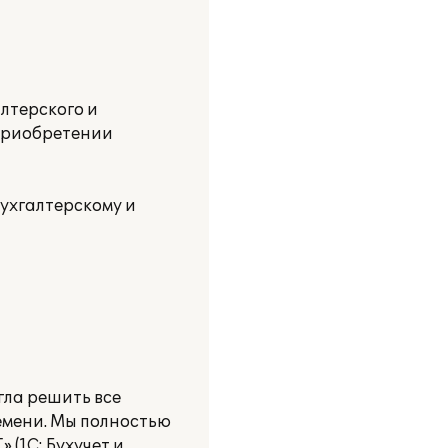
алтерского и
 приобретении
ухгалтерскому и
гла решить все
ремени. Мы полностью
(1С: Бухучет и