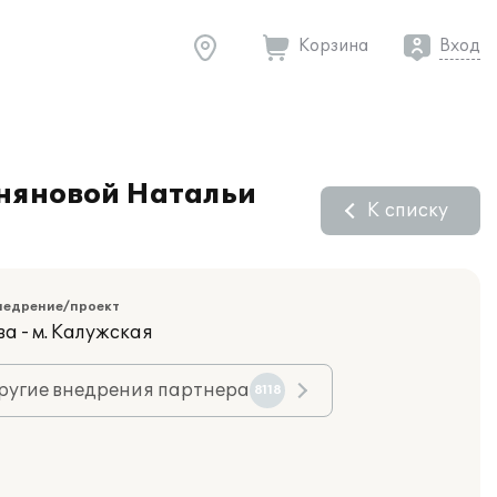
Корзина
Вход
гняновой Натальи
К списку
недрение/проект
а - м. Калужская
ругие внедрения партнера
8118