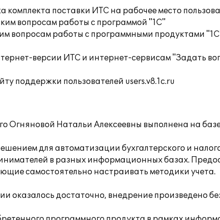
а комплекта поставки ИТС на рабочее место пользов
ким вопросам работы с программой "1С"
им вопросам работы с программными продуктами "1С
нтернет-версии ИТС и интернет-сервисам "Задать во
ту поддержки пользователей users.v8.1c.ru
ого Огняновой Натальи Алексеевны выполнена на баз
шением для автоматизации бухгалтерского и налогов
ринимателей в разных информационных базах. Предо
яющие самостоятельно настраивать методики учета.
и оказалось достаточно, внедрение произведено бе
бретенного программного продукта в рамках инфор