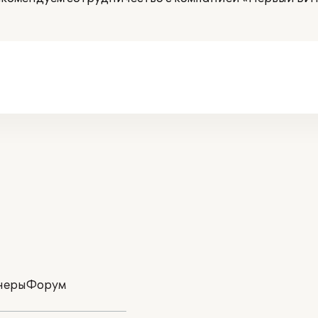
неры
Форум