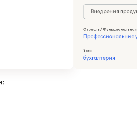
Внедрения продук
Отрасль / Функциональная
Профессиональные у
Теги
бухгалтерия
и: