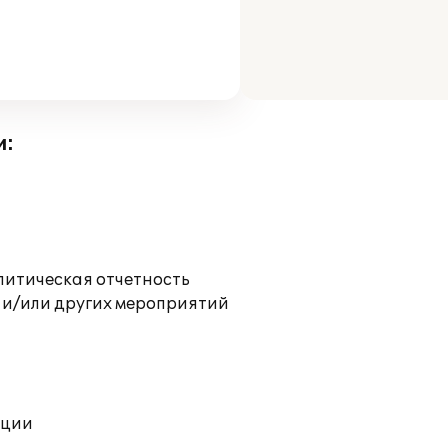
и:
литическая отчетность
 и/или других мероприятий
ации