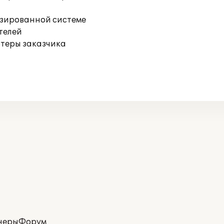
изированной системе
телей
ютеры заказчика
неры
Форум