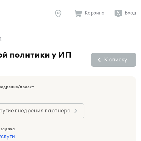
Корзина
Вход
.
ой политики у ИП
К списку
недрение/проект
ругие внедрения партнера
 задача
слуги