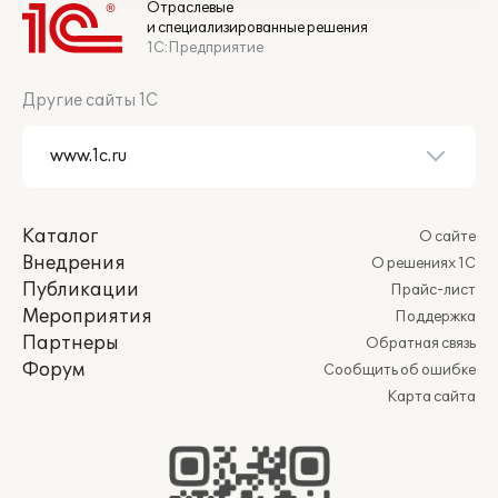
Отраслевые
и специализированные решения
1С:Предприятие
Другие сайты 1С
Каталог
О сайте
Внедрения
О решениях 1С
Публикации
Прайс-лист
Мероприятия
Поддержка
Партнеры
Обратная связь
Форум
Сообщить об ошибке
Карта сайта