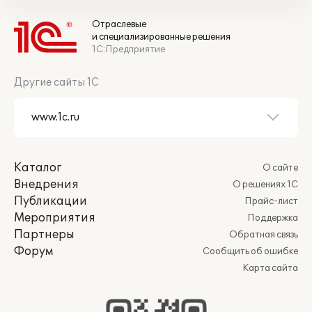
Отраслевые
и специализированные решения
1С:Предприятие
Другие сайты 1С
Каталог
О сайте
Внедрения
О решениях 1С
Публикации
Прайс-лист
Мероприятия
Поддержка
Партнеры
Обратная связь
Форум
Сообщить об ошибке
Карта сайта