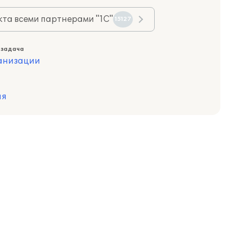
та всеми партнерами "1С"
15127
 задача
ганизации
ия