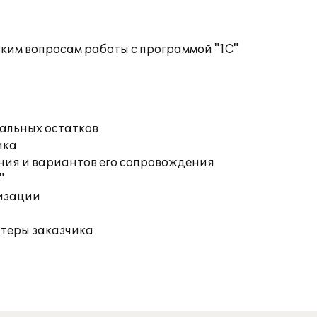
ким вопросам работы с программой "1С"
чальных остатков
ика
ния и вариантов его сопровождения
"
изации
ютеры заказчика