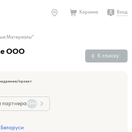
Корзина
Вход
ные Материалы"
ве ООО
К списку
недрение/проект
я партнера
1394
я Беларуси