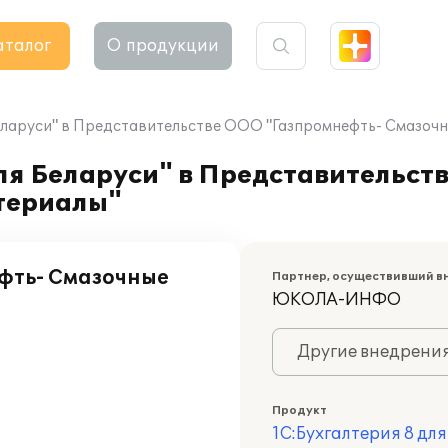
аталог
О продукции
Беларуси" в Представительстве ООО "Газпромнефть- Смазоч
ля Беларуси" в Представительст
териалы"
фть- Смазочные
Партнер, осуществивший в
ЮКОЛА-ИНФО
Другие внедрени
Продукт
1С:Бухгалтерия 8 дл