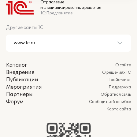
Отраслевые
и специализированные решения
1С:Предприятие
Другие сайты 1С
Каталог
О сайте
Внедрения
О решениях 1С
Публикации
Прайс-лист
Мероприятия
Поддержка
Партнеры
Обратная связь
Форум
Сообщить об ошибке
Карта сайта