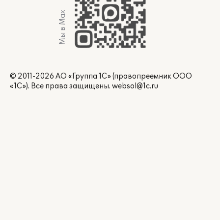
Мы в Max
© 2011-2026 АО «Группа 1С» (правопреемник ООО
«1С»). Все права защищены.
websol@1c.ru