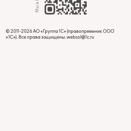
Мы в Max
© 2011-2026 АО «Группа 1С» (правопреемник ООО
«1С»). Все права защищены.
websol@1c.ru