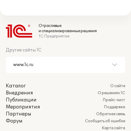
Отраслевые
и специализированные решения
1С:Предприятие
Другие сайты 1С
Каталог
О сайте
Внедрения
О решениях 1С
Публикации
Прайс-лист
Мероприятия
Поддержка
Партнеры
Обратная связь
Форум
Сообщить об ошибке
Карта сайта