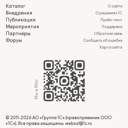
Каталог
О сайте
Внедрения
О решениях 1С
Публикации
Прайс-лист
Мероприятия
Поддержка
Партнеры
Обратная связь
Форум
Сообщить об ошибке
Карта сайта
Мы в Max
© 2011-2026 АО «Группа 1С» (правопреемник ООО
«1С»). Все права защищены.
websol@1c.ru