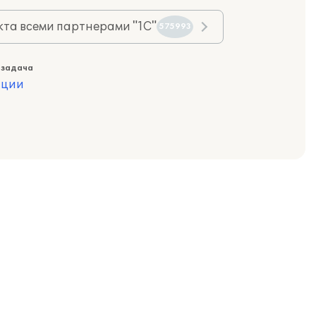
та всеми партнерами "1С"
575993
 задача
ации