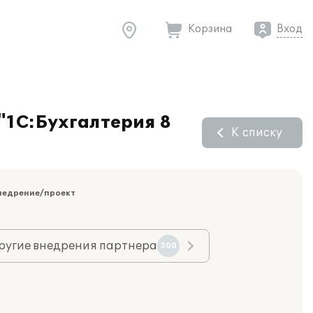
Корзина
Вход
"1С:Бухгалтерия 8
К списку
недрение/проект
ругие внедрения партнера
300