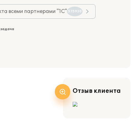
та всеми партнерами "1С"
575930
 задача
Отзыв клиента