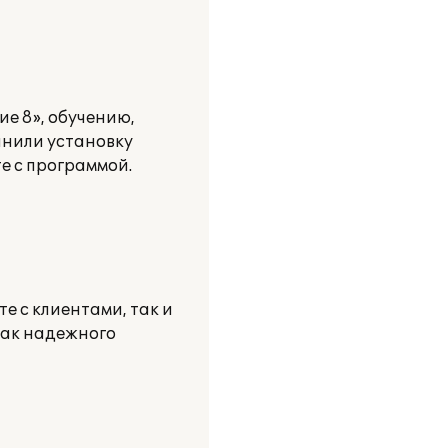
е 8», обучению,
нили установку
е с программой.
е с клиентами, так и
как надежного