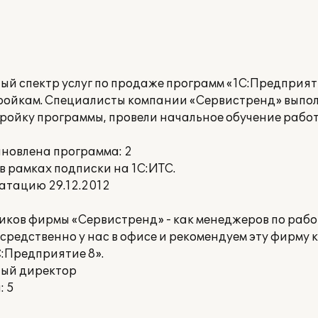
й спектр услуг по продаже программ «1С:Предприяти
ойкам. Специалисты компании «Сервистренд» выпол
ойку программы, провели начальное обучение работ
ановлена программа: 2
 рамках подписки на 1С:ИТС.
атацию 29.12.2012
ков фирмы «Сервистренд» - как менеджеров по работ
редственно у нас в офисе и рекомендуем эту фирму 
:Предприятие 8».
ный директор
: 5