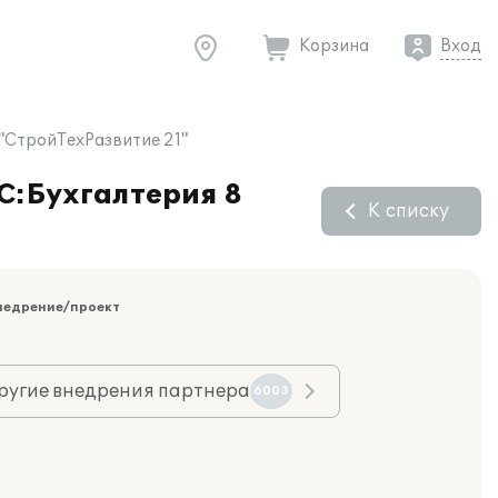
Корзина
Вход
 "СтройТехРазвитие 21"
1С:Бухгалтерия 8
К списку
недрение/проект
ругие внедрения партнера
6003