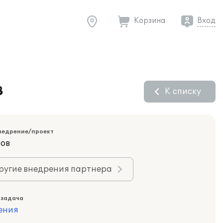
Корзина
Вход
3
К списку
недрение/проект
тов
ругие внедрения партнера
 задача
ения