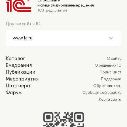
Отраслевые
и специализированные решения
1С:Предприятие
Другие сайты 1С
Каталог
О сайте
Внедрения
О решениях 1С
Публикации
Прайс-лист
Мероприятия
Поддержка
Партнеры
Обратная связь
Форум
Сообщить об ошибке
Карта сайта