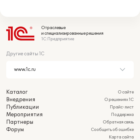
Отраслевые
и специализированные решения
1С:Предприятие
Другие сайты 1С
Каталог
О сайте
Внедрения
О решениях 1С
Публикации
Прайс-лист
Мероприятия
Поддержка
Партнеры
Обратная связь
Форум
Сообщить об ошибке
Карта сайта