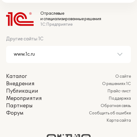
Отраслевые
и специализированные решения
1С:Предприятие
Другие сайты 1С
Каталог
О сайте
Внедрения
О решениях 1С
Публикации
Прайс-лист
Мероприятия
Поддержка
Партнеры
Обратная связь
Форум
Сообщить об ошибке
Карта сайта