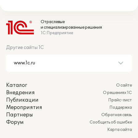
Отраслевые
и специализированные решения
1С:Предприятие
Другие сайты 1С
Каталог
О сайте
Внедрения
О решениях 1С
Публикации
Прайс-лист
Мероприятия
Поддержка
Партнеры
Обратная связь
Форум
Сообщить об ошибке
Карта сайта