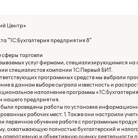
ий Центр»
та "1С:Бухгалтерия предприятия 8"
е сферы торговли
азываемых услуг фирмами, специализирующимися на
нии специалистов компании 1С:Первый БИТ.
ответствующих программных средств мы выбрали пр
ние в данном выборе сыграла известность и распро
кциональное наполнение программы «1С:Бухгалтерия
и нашего предприятия.
 были проведены работы по установке информационн
рованных рабочих мест: 1. Также они настроили учет
ли первичное обучение работе с программным продук
у, охватывающую полностью бухгалтерский и налого
ь оперативную и объективную оценку деятельности 