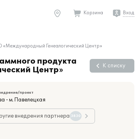
Корзина
Вход
ООО «Международный Генеалогический Центр»
раммного продукта
К списку
ический Центр»
недрение/проект
а - м. Павелецкая
ругие внедрения партнера
3830