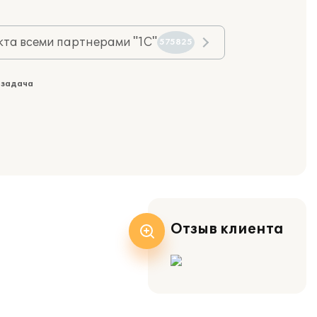
та всеми партнерами "1С"
575825
 задача
Отзыв клиента