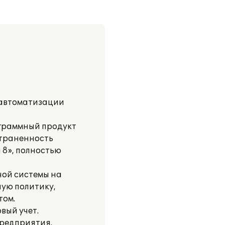
 автоматизации
ограммный продукт
страненность
 8», полностью
ой системы на
ную политику,
том.
вый учет.
предприятия.