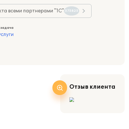
та всеми партнерами "1С"
575825
 задача
слуги
Отзыв клиента