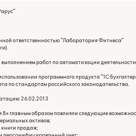
Рарус"
нной ответственностью "Лаборатория Фитнеса"
и).
а выполнением работ по автоматизации деятельност
пользовании программного продукта "1С:Бухгалтери
ета по стандартам российского законодательства.
атацию 26.02.2013
я 8» главным образом повлияли следующие возможнос
териальных активов;
и книги продаж;
 и персонифицированный учет;