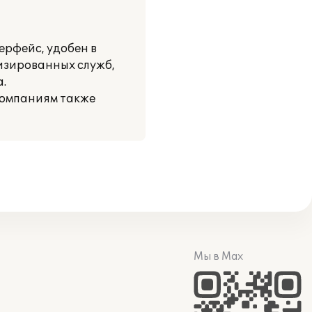
ерфейс, удобен в
изированных служб,
.
компаниям также
Мы в Max