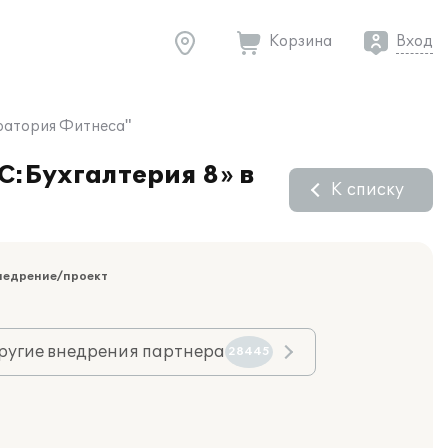
Корзина
Вход
оратория Фитнеса"
С:Бухгалтерия 8» в
К списку
недрение/проект
ругие внедрения партнера
28445