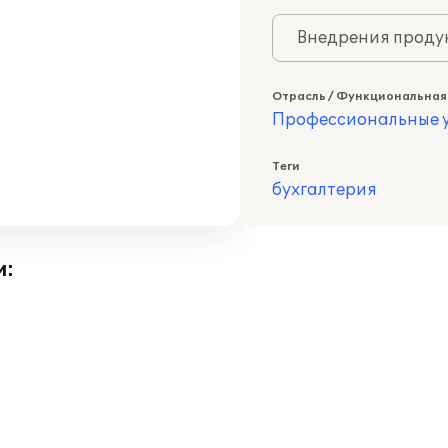
Внедрения продук
Отрасль / Функциональная
Профессиональные у
Теги
бухгалтерия
и: