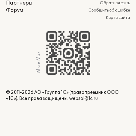
Партнеры
Обратная связь
Форум
Сообщить об ошибке
Карта сайта
Мы в Max
© 2011-2026 АО «Группа 1С» (правопреемник ООО
«1С»). Все права защищены.
websol@1c.ru