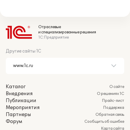
Отраслевые
и специализированные решения
1С:Предприятие
Другие сайты 1С
Каталог
О сайте
Внедрения
О решениях 1С
Публикации
Прайс-лист
Мероприятия
Поддержка
Партнеры
Обратная связь
Форум
Сообщить об ошибке
Карта сайта