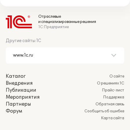
Отраслевые
и специализированные решения
1С:Предприятие
Другие сайты 1С
Каталог
О сайте
Внедрения
О решениях 1С
Публикации
Прайс-лист
Мероприятия
Поддержка
Партнеры
Обратная связь
Форум
Сообщить об ошибке
Карта сайта