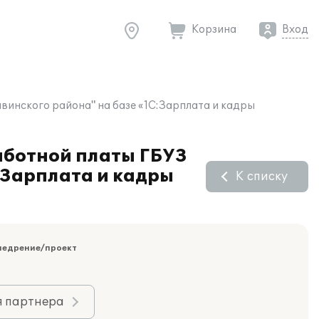
Корзина
Вход
инского района" на базе «1С:Зарплата и кадры
аботной платы ГБУЗ
:Зарплата и кадры
К списку
недрение/проект
я партнера