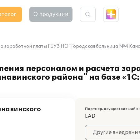
аталог
О продукции
а заработной платы ГБУЗ НО "Городская больница №4 Канав
ления персоналом и расчета зар
навинского района" на базе «1С
анавинского
Партнер, осуществивший в
LAD
Другие внедрени