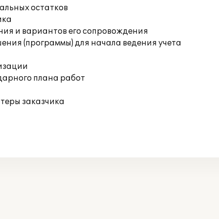
чальных остатков
ика
ния и вариантов его сопровождения
ения (программы) для начала ведения учета
изации
дарного плана работ
ютеры заказчика