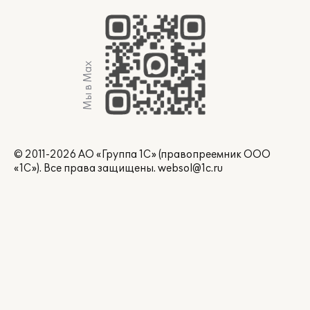
Мы в Max
© 2011-2026 АО «Группа 1С» (правопреемник ООО
«1С»). Все права защищены.
websol@1c.ru