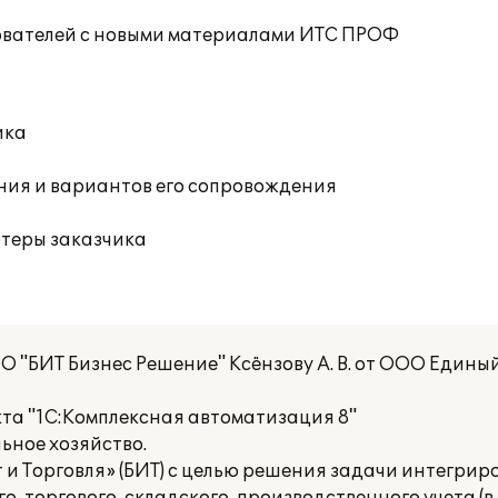
ователей с новыми материалами ИТС ПРОФ
ика
ния и вариантов его сопровождения
ютеры заказчика
 "БИТ Бизнес Решение" Ксёнзову А. В. от ООО Едины
та "1С:Комплексная автоматизация 8"
ное хозяйство.
т и Торговля» (БИТ) с целью решения задачи интегри