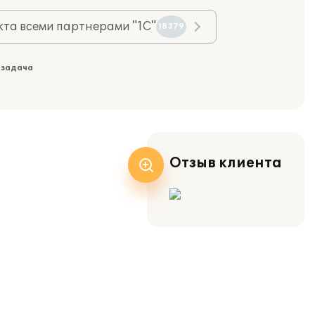
та всеми партнерами "1С"
18379
 задача
Отзыв клиента