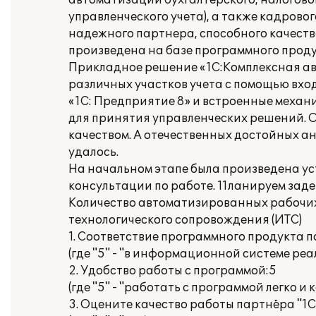
автоматизации бухгалтерского, налогового
управленческого учета), а также кадрово
надежного партнера, способного качест
произведена на базе программного проду
Прикладное решение «1С:Комплексная а
различных участков учета с помощью вхо
«1С: Предприятие 8» и встроенные меха
для принятия управленческих решений. О
качеством. А отечественных достойных а
удалось.
На начальном этапе была произведена ус
консультации по работе. 11ланируем заде
Количество автоматизированных рабочих
технологического сопровождения (ИТС)
1. Соответствие программного продукта 
(где "5" - "в информационной системе ре
2. Удобство работы с программой:5
(где "5" - "работать с программой легко и
3. Оцените качество работы партнёра "1С"