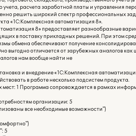
, торгового, складского, производственного учета (в 
го учета, расчета заработной платы и управления пер
венно решить широкий спектр профессиональных за
кта «1С:Комплексная автоматизация 8».
втоматизация 8» предоставляет разнообразные вар
дящих в поставку прикладных решений. При этом ср
низмы обмена обеспечивают получение консолидиро
но выгодно отличается от зарубежных аналогов как ц
налогов нам вообще найти не
тановка и внедрение «1С:Комплексная автоматизаци
йствовать в работе несколько подсистем продукта.
 мест: 1 Программа сопровождается в рамках инфо
потребностям организации: 5
ализованы все необходимые возможности")
 комфортно")
: 5