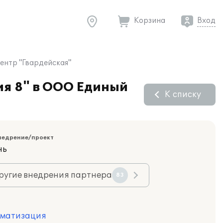
Корзина
Вход
ентр "Гвардейская"
ия 8" в ООО Единый
К списку
недрение/проект
нь
ругие внедрения партнера
83
оматизация