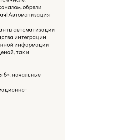
том числе,
соналом, обрели
дач! Автоматизация
ианты автоматизации
едства интеграции
ванной информации
еной, так и
я 8», начальные
рмационно-