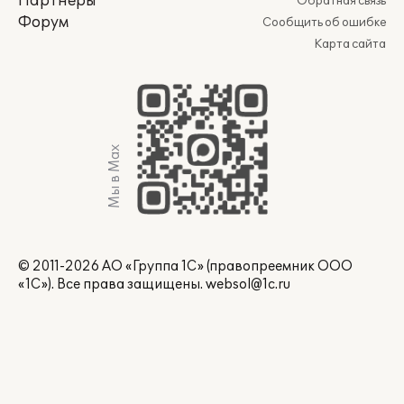
Партнеры
Обратная связь
Форум
Сообщить об ошибке
Карта сайта
Мы в Max
© 2011-2026 АО «Группа 1С» (правопреемник ООО
«1С»). Все права защищены.
websol@1c.ru