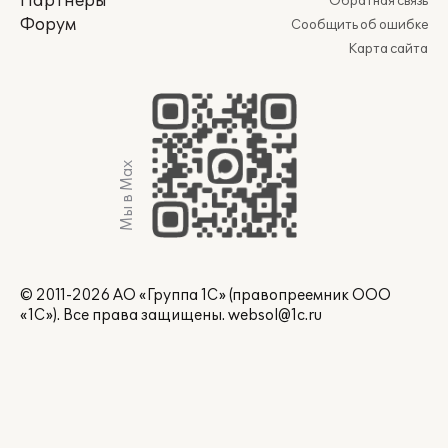
Партнеры
Обратная связь
Форум
Сообщить об ошибке
Карта сайта
Мы в Max
© 2011-2026 АО «Группа 1С» (правопреемник ООО
«1С»). Все права защищены.
websol@1c.ru