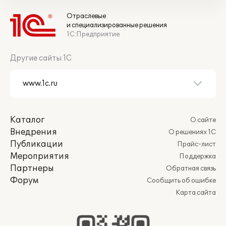
Отраслевые
и специализированные решения
1С:Предприятие
Другие сайты 1С
Каталог
О сайте
Внедрения
О решениях 1С
Публикации
Прайс-лист
Мероприятия
Поддержка
Партнеры
Обратная связь
Форум
Сообщить об ошибке
Карта сайта