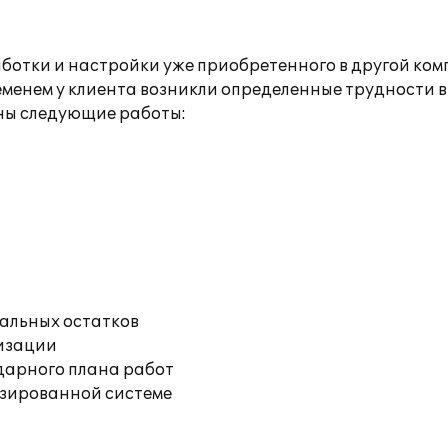
ботки и настройки уже приобретенного в другой ком
менем у клиента возникли определенные трудности в
ны следующие работы:
чальных остатков
изации
дарного плана работ
изированной системе