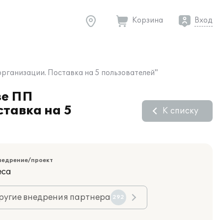
Корзина
Вход
ганизации. Поставка на 5 пользователей"
зе ПП
тавка на 5
К списку
недрение/проект
еса
ругие внедрения партнера
292