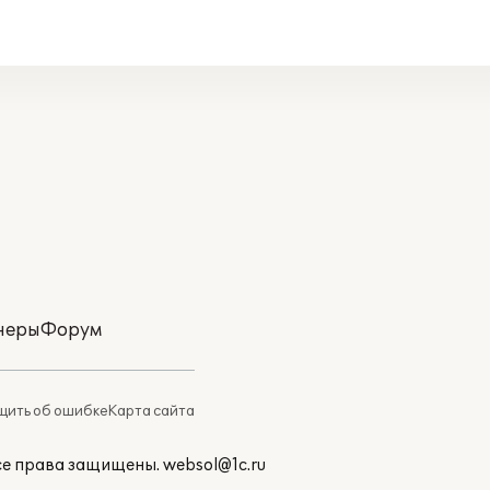
неры
Форум
ить об ошибке
Карта сайта
Все права защищены.
websol@1c.ru