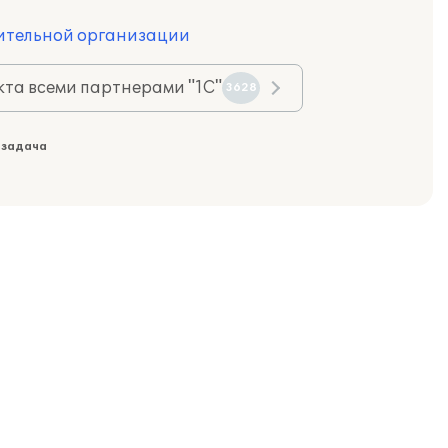
оительной организации
та всеми партнерами "1С"
3628
 задача