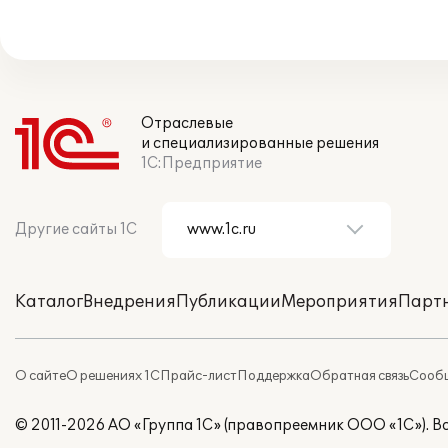
Отраслевые
и специализированные решения
1С:Предприятие
Другие сайты 1С
Каталог
Внедрения
Публикации
Мероприятия
Парт
О сайте
О решениях 1С
Прайс-лист
Поддержка
Обратная связь
Сообщ
© 2011-2026 АО «Группа 1С» (правопреемник ООО «1С»). 