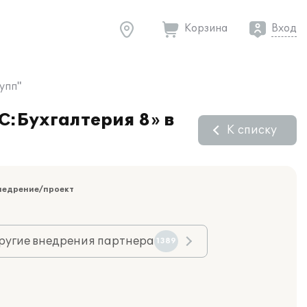
Корзина
Вход
упп"
С:Бухгалтерия 8» в
К списку
недрение/проект
ругие внедрения партнера
1389