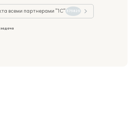
та всеми партнерами "1С"
575825
 задача