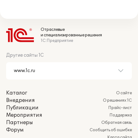
Отраслевые
и специализированные решения
1С:Предприятие
Другие сайты 1С
Каталог
О сайте
Внедрения
О решениях 1С
Публикации
Прайс-лист
Мероприятия
Поддержка
Партнеры
Обратная связь
Форум
Сообщить об ошибке
Карта сайта